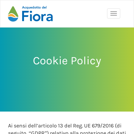
Toggle
navigati
Cookie Policy
Ai sensi dell’articolo 13 del Reg. UE 679/2016 (di
seguito, “GDPR”) relativo alla protezione dei dati