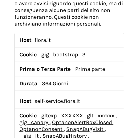
o avere avvisi riguardo questi cookie, ma di
conseguenza alcune parti del sito non
funzioneranno. Questi cookie non
archiviano informazioni personali.
Cookie
strettamente
fiora.it
necessari
gig_bootstrap_3_
Prima parte
364 Giorni
self-service.fiora.it
gltexp_XXXXXX
,
glt_xxxxxx
,
gig_canary
,
OptanonAlertBoxClosed
,
OptanonConsent
,
SnapABugVisit
,
_gig_lt
,
SnapABugHistory
,