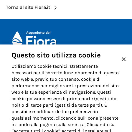
Torna al sito Fiora.it
Note legali
Questo sito utilizza cookie
Cookie policy
Utilizziamo cookie tecnici, strettamente
Privacy
necessari per il corretto funzionamento di questo
sito web e, previo tuo consenso, cookie di
ACQUEDOTTO DEL FIORA S.p.A.
performance per migliorare le prestazioni del sito
Numero d'iscrizione e Codice
web e la tua esperienza di navigazione. Questi
fiscale 00304790538 (P.IVA)
cookie possono essere di prima parte (gestiti da
già iscritta al n.10.029 -
noi) o di terze parti (gestiti da terze parti). È
Capitale Sociale Euro
possibile modificare le tue preferenze in
1.730.520,00 i.v.
qualsiasi momento, cliccando sull’icona presente
in fondo alla pagina sulla sinistra. Cliccando su
“Accetta tutti i cookie” accetti di installare sul