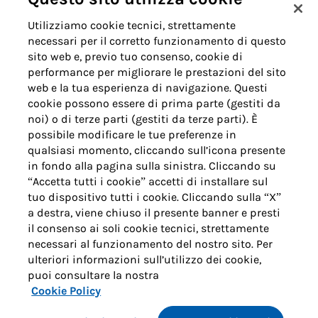
Utilizziamo cookie tecnici, strettamente
necessari per il corretto funzionamento di questo
Note legali
sito web e, previo tuo consenso, cookie di
Cookie policy
performance per migliorare le prestazioni del sito
Privacy
web e la tua esperienza di navigazione. Questi
cookie possono essere di prima parte (gestiti da
noi) o di terze parti (gestiti da terze parti). È
ACQUEDOTTO DEL FIORA S.p.A.
Numero d'iscrizione e Codice
possibile modificare le tue preferenze in
fiscale 00304790538 (P.IVA)
qualsiasi momento, cliccando sull’icona presente
già iscritta al n.10.029 -
in fondo alla pagina sulla sinistra. Cliccando su
Capitale Sociale Euro
“Accetta tutti i cookie” accetti di installare sul
1.730.520,00 i.v.
tuo dispositivo tutti i cookie. Cliccando sulla “X”
a destra, viene chiuso il presente banner e presti
il consenso ai soli cookie tecnici, strettamente
necessari al funzionamento del nostro sito. Per
ulteriori informazioni sull’utilizzo dei cookie,
puoi consultare la nostra
Cookie Policy