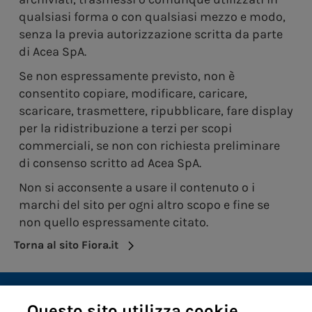
qualsiasi forma o con qualsiasi mezzo e modo,
senza la previa autorizzazione scritta da parte
di Acea SpA.
Se non espressamente previsto, non è
consentito copiare, modificare, caricare,
scaricare, trasmettere, ripubblicare, fare display
per la ridistribuzione a terzi per scopi
commerciali, se non con richiesta preliminare
di consenso scritto ad Acea SpA.
Non si acconsente a usare il contenuto o i
marchi del sito per ogni altro scopo e fine se
non quello espressamente citato.
Torna al sito Fiora.it
Questo sito utilizza cookie