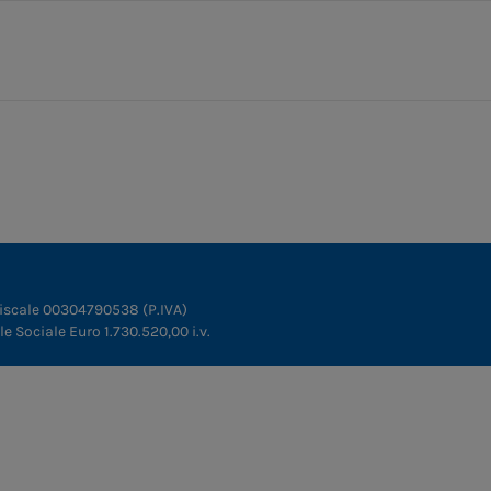
fiscale 00304790538 (P.IVA)
ale Sociale Euro 1.730.520,00 i.v.